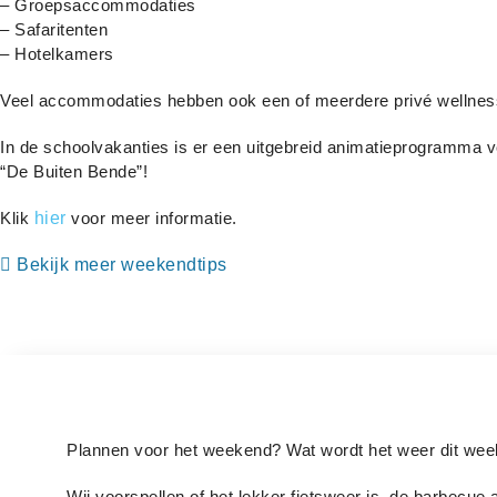
– Groepsaccommodaties
– Safaritenten
– Hotelkamers
Veel accommodaties hebben ook een of meerdere privé wellnessf
In de schoolvakanties is er een uitgebreid animatieprogramma v
“De Buiten Bende”!
Klik
hier
voor meer informatie.
Bekijk meer weekendtips
Plannen voor het weekend? Wat wordt het weer dit we
Wij voorspellen of het lekker fietsweer is, de barbecue