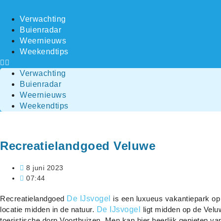
Ga
naar
Verwachting
de
Buienradar
inhoud
Weernieuws
Weekendtips
Verwachting
Buienradar
Weernieuws
Weekendtips
Recreatielandgoed Veluwe
8 juni 2023
07:44
Recreatielandgoed
De IJsvogel
is een luxueus vakantiepark op
locatie midden in de natuur.
De IJsvogel
ligt midden op de Velu
toeristische dorp Voorthuizen. Men kan hier heerlijk genieten va