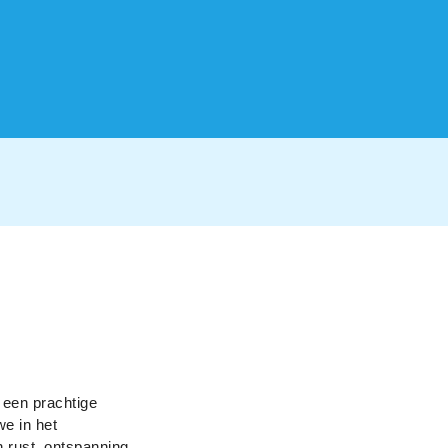
 een prachtige
we in het
n rust, ontspanning