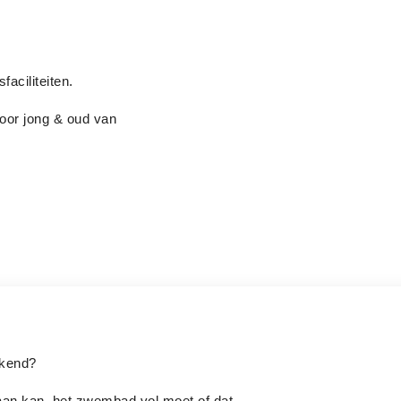
aciliteiten.
oor jong & oud van
ekend?
 aan kan, het zwembad vol moet of dat